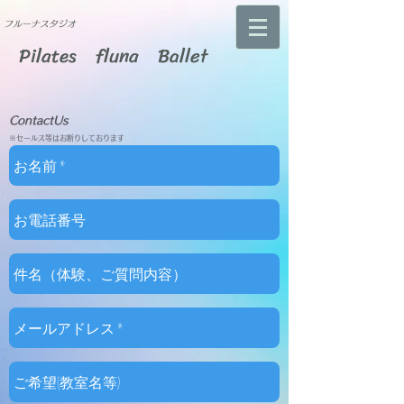
​フルーナスタジオ
Pilates fluna Ballet
​ContactUs
※セールス等はお断りしております