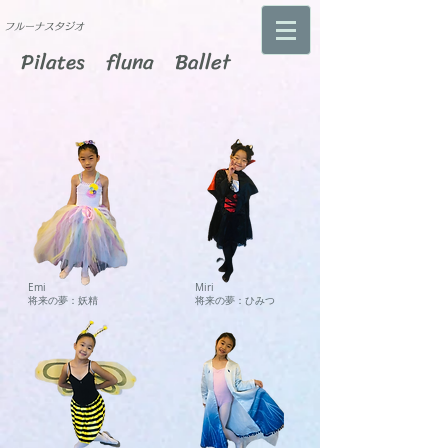
​フルーナスタジオ
Pilates fluna Ballet
Emi
Miri
将来の夢：妖精
将来の夢：ひみつ