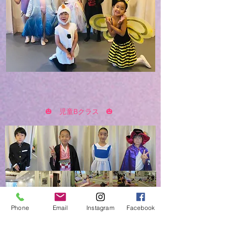
🎃 児童Bクラス 🎃
Phone
Email
Instagram
Facebook