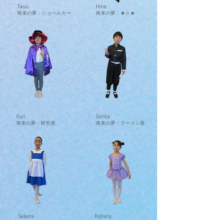
Taou
Hina
将来の夢：ショベルカー
将来の夢：★☆★
Furi
Genta
将来の夢：研究者
将来の夢：ラーメン屋
Sakura
Koharu